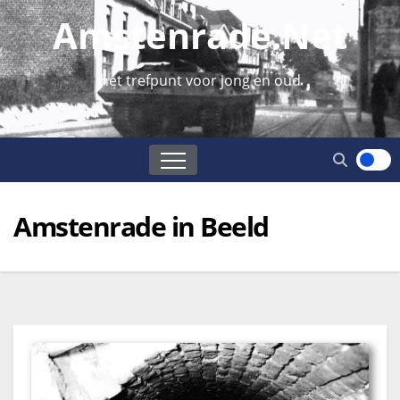
Amstenrade.net
hét trefpunt voor jong en oud
Amstenrade in Beeld