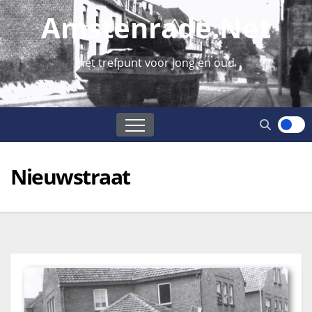
Amstenrade.net
hét trefpunt voor jong en oud
Nieuwstraat