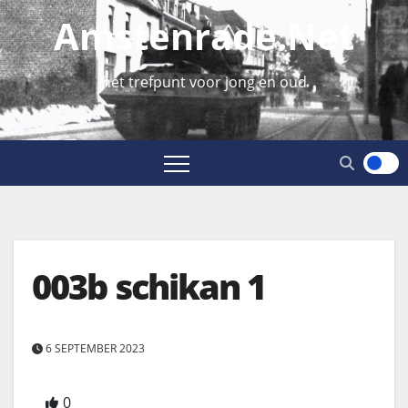
Amstenrade.net
hét trefpunt voor jong en oud
003b schikan 1
6 SEPTEMBER 2023
0