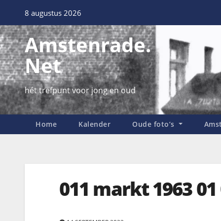
8 augustus 2026
Amstenrade.
Net
hét trefpunt voor jong en oud
Home
Kalender
Oude foto’s
Amst
011 markt 1963 01