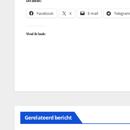
Dit delen:
Facebook
X
E-mail
Telegram
Vind ik leuk:
Gerelateerd bericht