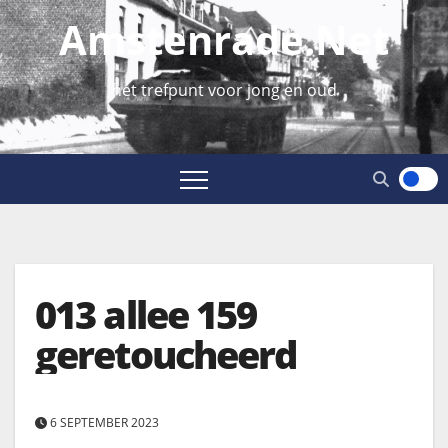
Amstenrade.net
hét trefpunt voor jong en oud
013 allee 159
geretoucheerd
6 SEPTEMBER 2023