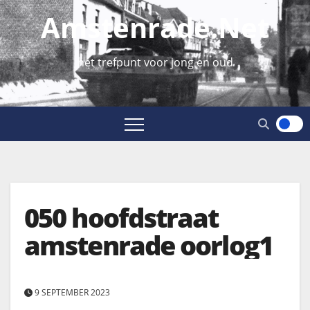
Amstenrade.net
hét trefpunt voor jong en oud
050 hoofdstraat
amstenrade oorlog1
9 SEPTEMBER 2023