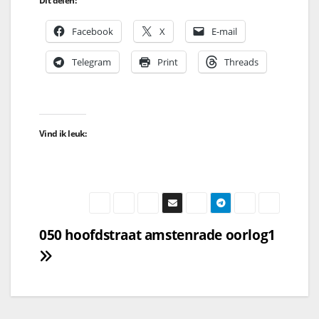
Dit delen:
Facebook
X
E-mail
Telegram
Print
Threads
Vind ik leuk:
050 hoofdstraat amstenrade oorlog1