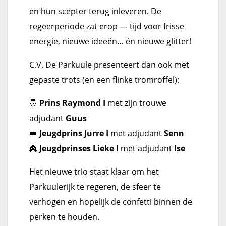
en hun scepter terug inleveren. De
regeerperiode zat erop — tijd voor frisse
energie, nieuwe ideeën… én nieuwe glitter!
C.V. De Parkuule presenteert dan ook met
gepaste trots (en een flinke tromroffel):
🤴
Prins Raymond I
met zijn trouwe
adjudant
Guus
👑
Jeugdprins Jurre I
met adjudant
Senn
👸
Jeugdprinses Lieke I
met adjudant
Ise
Het nieuwe trio staat klaar om het
Parkuulerijk te regeren, de sfeer te
verhogen en hopelijk de confetti binnen de
perken te houden.