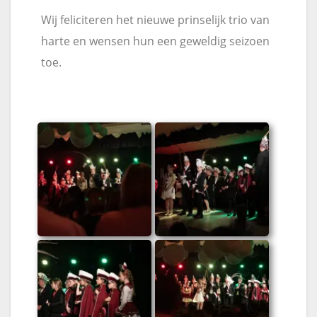
Wij feliciteren het nieuwe prinselijk trio van
harte en wensen hun een geweldig seizoen
toe.