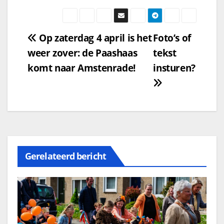
Op zaterdag 4 april is het
Foto’s of
weer zover: de Paashaas
tekst
komt naar Amstenrade!
insturen?
Gerelateerd bericht
2