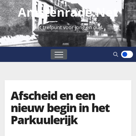
Amstenrade.net
hét trefpunt voor jong en oud
Afscheid en een
nieuw begin in het
Parkuulerijk