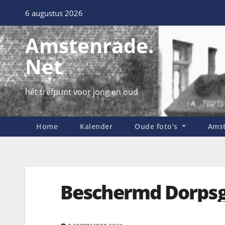
6 augustus 2026
Amstenrade.
Net
hét trefpunt voor jong en oud
Home
Kalender
Oude foto’s
Amst
Beschermd Dorpsg