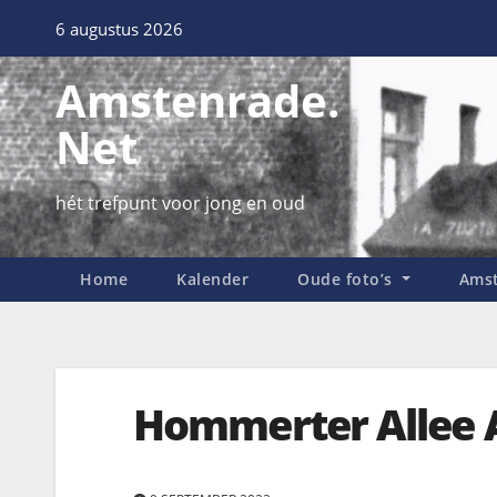
6 augustus 2026
Amstenrade.
Net
hét trefpunt voor jong en oud
Home
Kalender
Oude foto’s
Amst
Hommerter Allee 