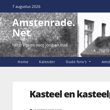
7 augustus 2026
Amstenrade.
Net
hét trefpunt voor jong en oud
Home
Kalender
Oude foto’s
Amst
Kasteel en kastee