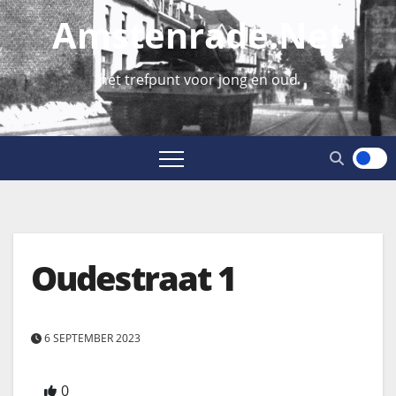
Amstenrade.net
hét trefpunt voor jong en oud
Oudestraat 1
6 SEPTEMBER 2023
0