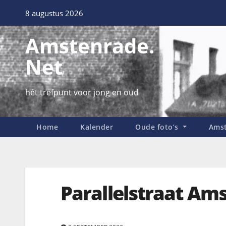
8 augustus 2026
Amstenrade.
Net
hét trefpunt voor jong en oud
Home
Kalender
Oude foto’s
Amst
Parallelstraat Am