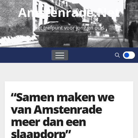
Amstenrade.net
hét trefpunt voor jong en oud
“Samen maken we
van Amstenrade
meer dan een
slaapdorp”