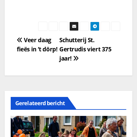
Veer daag
Schutterij St.
fieës in ’t dörp!
Gertrudis viert 375
jaar!
Gerelateerd bericht
2