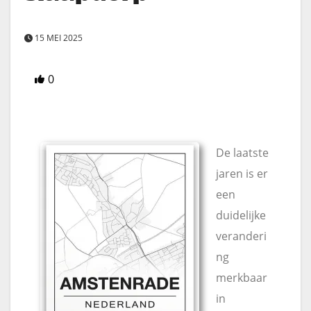
15 MEI 2025
0
De laatste
jaren is er
een
duidelijke
veranderi
ng
merkbaar
in